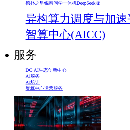
德扑之星鲲泰问学一体机DeepSeek版
异构算力调度与加速
智算中心(AICC)
服务
DC·AI生态创新中心
AI服务
AI培训
智算中心运营服务