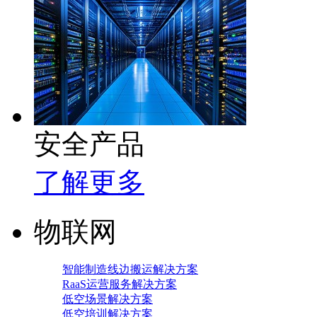
安全产品
了解更多
物联网
智能制造线边搬运解决方案
RaaS运营服务解决方案
低空场景解决方案
低空培训解决方案