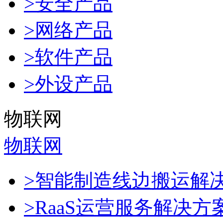
>安全产品
>网络产品
>软件产品
>外设产品
物联网
物联网
>智能制造线边搬运解
>RaaS运营服务解决方