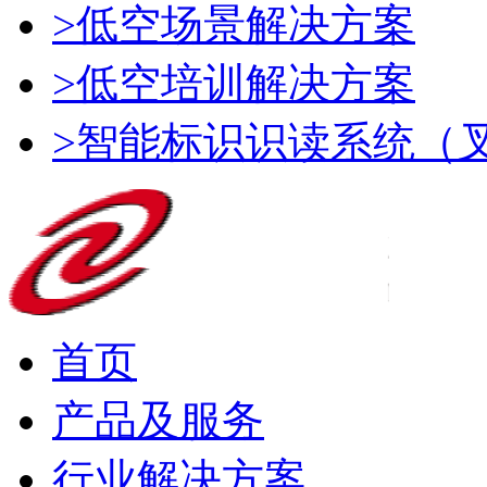
>低空场景解决方案
>低空培训解决方案
>智能标识识读系统（
首页
产品及服务
行业解决方案