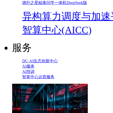
德扑之星鲲泰问学一体机DeepSeek版
异构算力调度与加速
智算中心(AICC)
服务
DC·AI生态创新中心
AI服务
AI培训
智算中心运营服务