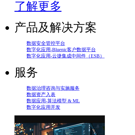
了解更多
产品及解决方案
数据安全管控平台
数字化应用-Bluenic客户数据平台
数字化应用-云捷集成中间件（ESB）
服务
数据治理咨询与实施服务
数据资产入表
数据应用-算法模型 & ML
数字化应用开发