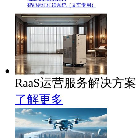
智能标识识读系统（叉车专用）
RaaS运营服务解决方案
了解更多