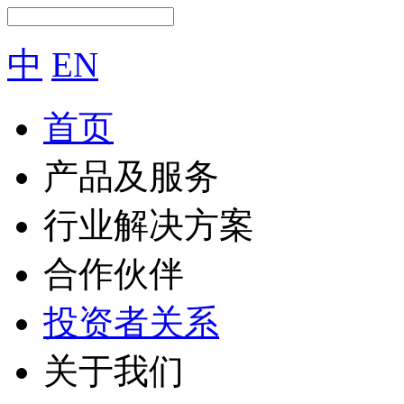
中
EN
首页
产品及服务
行业解决方案
合作伙伴
投资者关系
关于我们