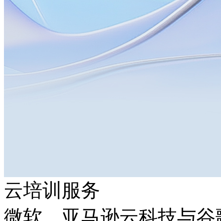
云培训服务
微软、亚马逊云科技与谷