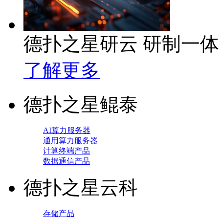
德扑之星研云 研制一
了解更多
德扑之星鲲泰
AI算力服务器
通用算力服务器
计算终端产品
数据通信产品
德扑之星云科
存储产品