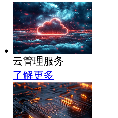
云管理服务
了解更多