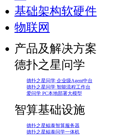
基础架构软硬件
物联网
产品及解决方案
德扑之星问学
德扑之星问学 企业级Agent中台
德扑之星问学 智能流程工作台
爱问学 PC本地部署大模型
智算基础设施
德扑之星鲲泰智算服务器
德扑之星鲲泰问学一体机