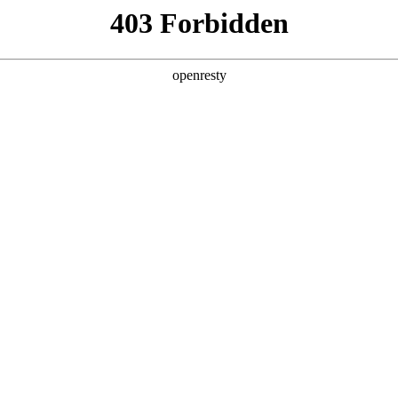
值，助力企业从效率优化跃向智能跃升，在数智浪潮中锚定进化方向。
皮书由德扑之星数码、德勤中国（Deloitte）与中国信息通信研究院（CAIC
，构建了从战略规划到技术落地的全周期指引体系，
提供系统性解决方案。
，而非站在模型演化的必经之路上，要即避免涉足可预见的、未来会被